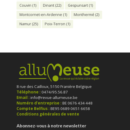
Couvin
(1)
Dinant
(22)
Gespunsart
(1)
Montcornet-en-Ardenne
(1)
Monthermé
(2)
Namur
(25)
Poix-Terron
(1)
8 rue des Cailloux, 5150 Franière Belgique
Téléphone :
0474/95.56.87
Email :
info@revue-allumeuse.be
Numéro d’entreprise :
BE 0676 434 448
Compte Belfius :
BE95 0689 0651 6658
Conditions générales de vente
Abonnez-vous à notre newsletter