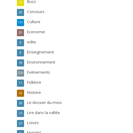
Buzz
24
Concours
20
Culture
131
Economie
20
edito
8
Enseignement
8
Environnement
18
Evènements
320
Folklore
11
Histoire
52
Le dossier du mois
38
Lire dans la vallée
25
Loisirs
23
Mobilité