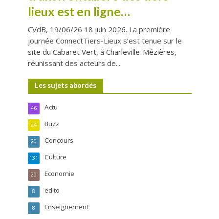
lieux est en ligne…
CVdB, 19/06/26 18 juin 2026. La première
journée ConnectTiers-Lieux s’est tenue sur le
site du Cabaret Vert, à Charleville-Mézières,
réunissant des acteurs de...
Les sujets abordés
Actu
46
Buzz
24
Concours
20
Culture
131
Economie
20
edito
8
Enseignement
8