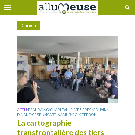
Couvin
ACTU
BEAURAING
CHARLEVILLE-MÉZIÈRES
COUVIN
•
•
•
•
DINANT
GESPUNSART
NAMUR
POIX-TERRON
•
•
•
La cartographie
transfrontalière des tiers-