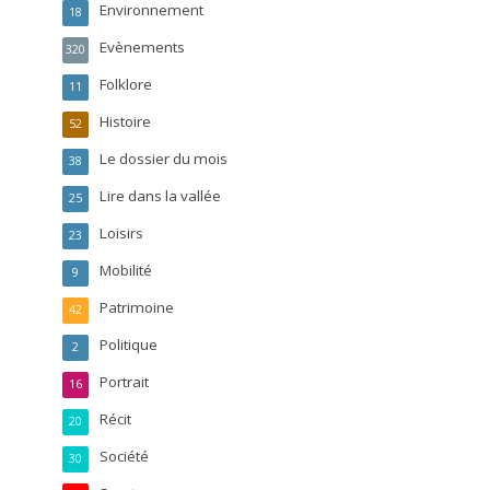
Environnement
18
Evènements
320
Folklore
11
Histoire
52
Le dossier du mois
38
Lire dans la vallée
25
Loisirs
23
Mobilité
9
Patrimoine
42
Politique
2
Portrait
16
Récit
20
Société
30