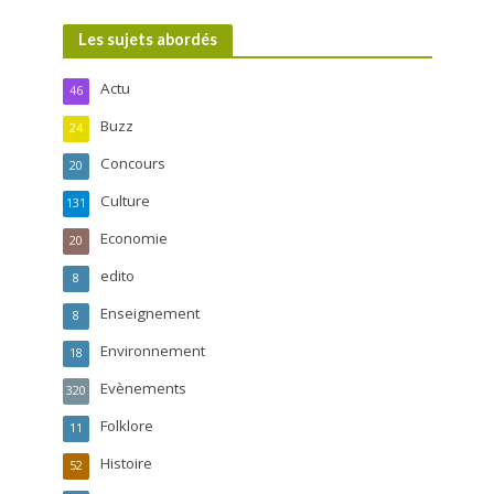
Les sujets abordés
Actu
46
Buzz
24
Concours
20
Culture
131
Economie
20
edito
8
Enseignement
8
Environnement
18
Evènements
320
Folklore
11
Histoire
52