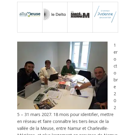
1
er
o
ct
o
br
e
2
0
2
5 – 31 mars 2027. 18 mois pour identifier, mettre
en réseau et faire connaître les
tiers-lieux de la
vallée de la Meuse, entre Namur et Charleville-