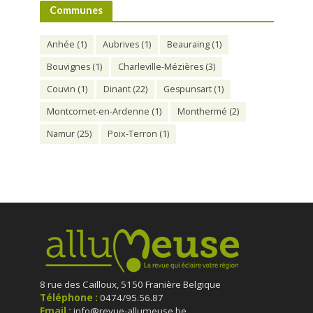
Communes
Anhée
(1)
Aubrives
(1)
Beauraing
(1)
Bouvignes
(1)
Charleville-Mézières
(3)
Couvin
(1)
Dinant
(22)
Gespunsart
(1)
Montcornet-en-Ardenne
(1)
Monthermé
(2)
Namur
(25)
Poix-Terron
(1)
8 rue des Cailloux, 5150 Franière Belgique
Téléphone :
0474/95.56.87
Email :
info@revue-allumeuse.be