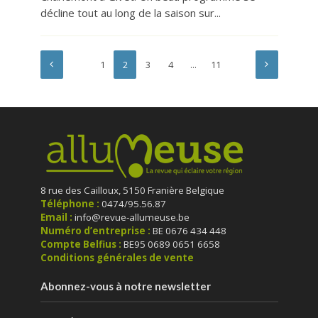
décline tout au long de la saison sur...
1
2
3
4
…
11
8 rue des Cailloux, 5150 Franière Belgique
Téléphone :
0474/95.56.87
Email :
info@revue-allumeuse.be
Numéro d’entreprise :
BE 0676 434 448
Compte Belfius :
BE95 0689 0651 6658
Conditions générales de vente
Abonnez-vous à notre newsletter